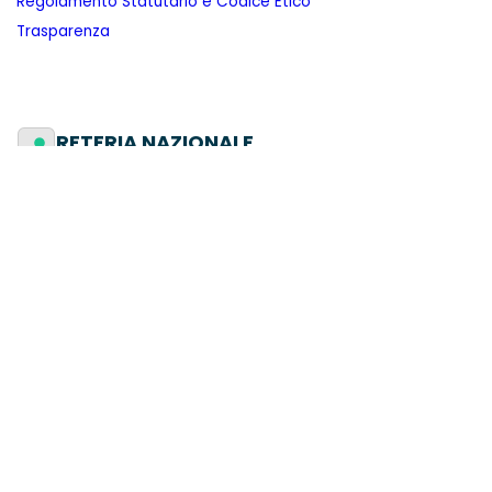
Regolamento Statutario e Codice Etico
Trasparenza
SEGRETERIA NAZIONALE
Via della Scrofa, 39, 00186 Roma
info@azioneuniversitaria.it​
06-6990774
Contattaci
SEGUICI SU: