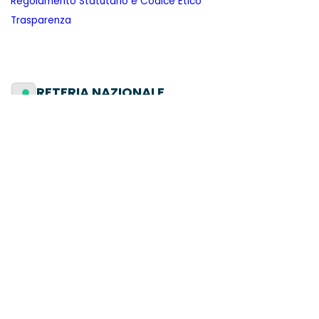
Regolamento Statutario e Codice Etico
Trasparenza
SEGRETERIA NAZIONALE
Via della Scrofa, 39, 00186 Roma
info@azioneuniversitaria.it​
06-6990774
Contattaci
SEGUICI SU: