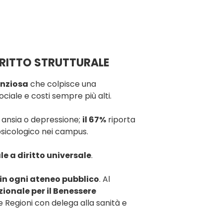
DIRITTO STRUTTURALE
lenziosa
che colpisce una
iale e costi sempre più alti.
i ansia o depressione;
il 67%
riporta
psicologico nei campus.
le a diritto universale
.
 in ogni ateneo pubblico
. Al
ionale per il Benessere
e Regioni con delega alla sanità e