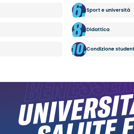
Sport e università
Didattica
Condizione studen