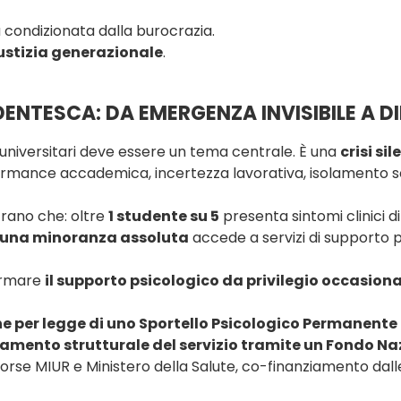
a condizionata dalla burocrazia.
iustizia generazionale
.
DENTESCA: DA EMERGENZA INVISIBILE A 
i universitari deve essere un tema centrale. È una
crisi si
rmance accademica, incertezza lavorativa, isolamento soc
trano che: oltre
1 studente su 5
presenta sintomi clinici d
una minoranza assoluta
accede a servizi di supporto 
ormare
il supporto psicologico da privilegio occasiona
ne per legge di uno Sportello Psicologico Permanente
amento strutturale del servizio tramite un Fondo Naz
isorse MIUR e Ministero della Salute, co-finanziamento dall