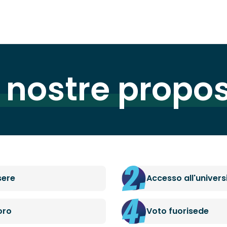
 nostre propo
sere
Accesso all'univers
oro
Voto fuorisede