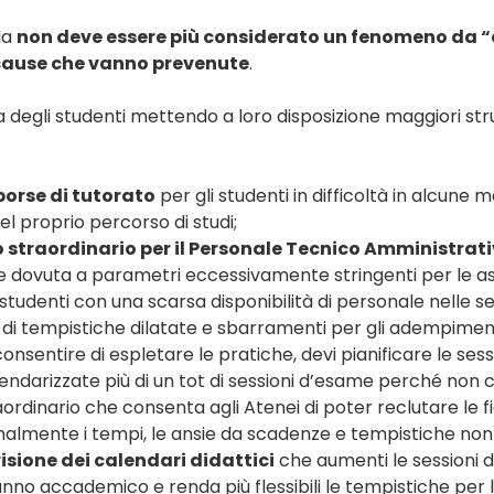
ia
non deve essere più considerato un fenomeno da 
 cause che vanno prevenute
.
a degli studenti mettendo a loro disposizione maggiori stru
orse di tutorato
per gli studenti in difficoltà in alcune m
el proprio percorso di studi;
 straordinario per il Personale Tecnico Amministrat
le dovuta a parametri eccessivamente stringenti per le as
tudenti con una scarsa disponibilità di personale nelle se
i di tempistiche dilatate e sbarramenti per gli adempiment
onsentire di espletare le pratiche, devi pianificare le ses
darizzate più di un tot di sessioni d’esame perché non c’
rdinario che consenta agli Atenei di poter reclutare le fig
inalmente i tempi, le ansie da scadenze e tempistiche non 
isione dei calendari didattici
che aumenti le sessioni d
anno accademico e renda più flessibili le tempistiche per l