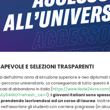
APEVOLE E SELEZIONI TRASPARENTI
 dell’ultimo anno di istruzione superiore e neo diplomat
 percorso universitario. La conseguenza di tutto questo è 
casi di abbandono in Italia (
https://www.ilsole24ore.com
a-AEy54iWD?refresh_ce=1
).
I giovani italiani sono spes
 prendendo iscrivendosi ad un corso di laurea
. Inolt
l’assorbire gli studenti con carriere pregresse (in alcun